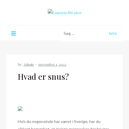
Skip
to
content
Emporia life plus
Søg
efter:
by:
Admin
Hvad er snus?
Hvis du nogensinde har været i Sverige, har du
sikkert bemærket, at mange mennesker der bruger