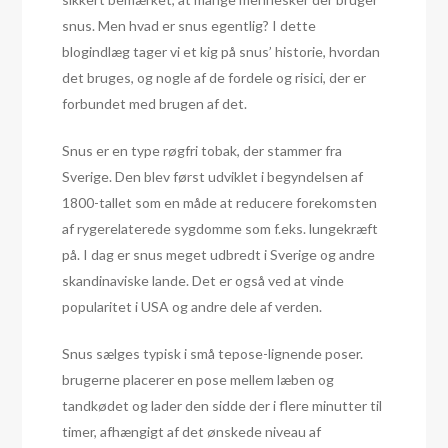
snus. Men hvad er snus egentlig? I dette
blogindlæg tager vi et kig på snus’ historie, hvordan
det bruges, og nogle af de fordele og risici, der er
forbundet med brugen af det.
Snus er en type røgfri tobak, der stammer fra
Sverige. Den blev først udviklet i begyndelsen af
1800-tallet som en måde at reducere forekomsten
af rygerelaterede sygdomme som f.eks. lungekræft
på. I dag er snus meget udbredt i Sverige og andre
skandinaviske lande. Det er også ved at vinde
popularitet i USA og andre dele af verden.
Snus sælges typisk i små tepose-lignende poser.
brugerne placerer en pose mellem læben og
tandkødet og lader den sidde der i flere minutter til
timer, afhængigt af det ønskede niveau af