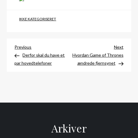
IKKE KATEGORISERET
Indlægsnavigation
Previous
Next
Previous
Next
Post
Post
Derfor skal du have et
Hvordan Game of Thrones
par hovedtelefoner
ændrede fjernsynet
Arkiver