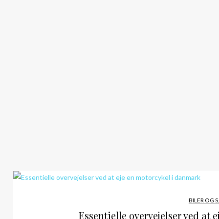
BILER OG 
Essentielle overvejelser ved at