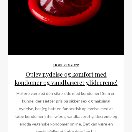
HOBBY OG DYR
Oplev nydelse og komfort med
kondomer og vandbaseret glidecreme!
Hellere være på den sikre side med kondomer! Som en
kunde, der sætter pris på sikker sex og maksimal
nydelse, har jeg haft en fantastisk oplevelse med at
købe kondomer intim wipes, vandbaseret glidecreme og
endda veganske kondomer online. Det kan være en
smule pinligt at købe dem i en […]