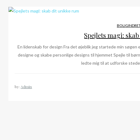
BOLIGINDRE
Spejlets magi: skab
En lidenskab for design Fra det øjeblik jeg startede min søgen ef
designe og skabe personlige designs til hjemmet Spejle til bør
ledte mig til at udforske steder
by:
Admin