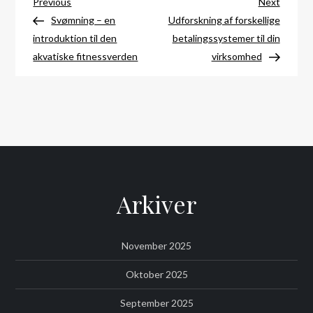
Indlægsnavigation
Previous
Next
Previous
Next
Post
Post
Svømning – en
Udforskning af forskellige
introduktion til den
betalingssystemer til din
akvatiske fitnessverden
virksomhed
Arkiver
November 2025
Oktober 2025
September 2025