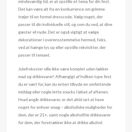
mindeværdig tid, er at opstille et tema for din fest.
Det kan være alt fra en konkurrence om grimme
trøjer til en formel dresscode. Vælg noget, der
passer til din individuelle stil, og som du ved, at dine
gæster vil nyde. Det er også vigtigt at vælge
dekorationer i overensstemmelse hermed, f.eks.
ved at hænge lys op eller opstille rekvisitter, der
passer til temaet.
Julefrokoster ville ikke være komplet uden lækker
mad og drikkevarer! Afhængigt af hvilken type fest
du er vært for, kan du enten tilbyde en omfattende
middag eller nogle lette snacks i løbet af aftenen.
Hvad angår drikkevarer, er det altid rart at have
noget for enhver smag – alkoholiske muligheder for
dem, der er 21+, samt nogle alkoholfrie drikkevarer
for dem, der foretrækker ikke at drikke alkohol