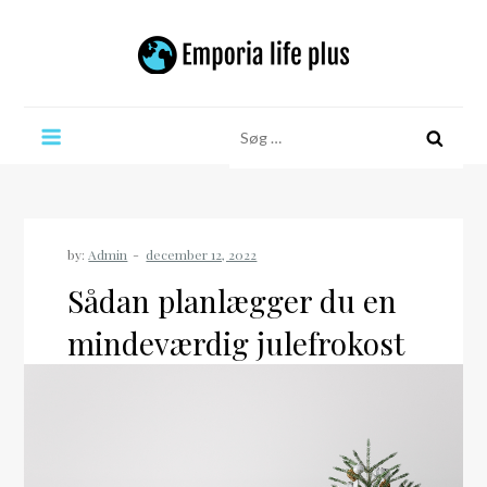
Skip
to
content
Emporia life plus
Søg
efter:
by:
Admin
Sådan planlægger du en
mindeværdig julefrokost