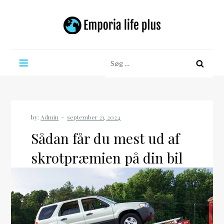
Skip
to
content
Emporia life plus
Søg
efter:
by:
Admin
Sådan får du mest ud af
skrotpræmien på din bil