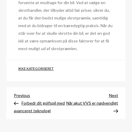
forvente at modtage for din bil. Ved at vælge en
skrothandler, der tilbyder altid fair priser, sikrer du,
at du får den bedst mulige skrotpræmie, samtidig
med at du bidrager til en bæredygtig praksis. Når du
står over for at skulle skrotte din bil, er det en god
idé at være opmærksom på disse faktorer for at få
mest muligt ud af skrotpræmien.
IKKE KATEGORISERET
Indlægsnavigation
Previous
Next
Previous
Next
Post
Post
Forbedr dit golfspil med
Når akut VVS er nødvendigt
avanceret teknologi