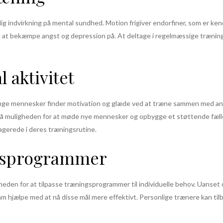
ig indvirkning på mental sundhed. Motion frigiver endorfiner, som er ke
de at bekæmpe angst og depression på. At deltage i regelmæssige trænin
 aktivitet
nge mennesker finder motivation og glæde ved at træne sammen med andr
så muligheden for at møde nye mennesker og opbygge et støttende fælles
agerede i deres træningsrutine.
ngsprogrammer
heden for at tilpasse træningsprogrammer til individuelle behov. Uanse
 hjælpe med at nå disse mål mere effektivt. Personlige trænere kan tilby