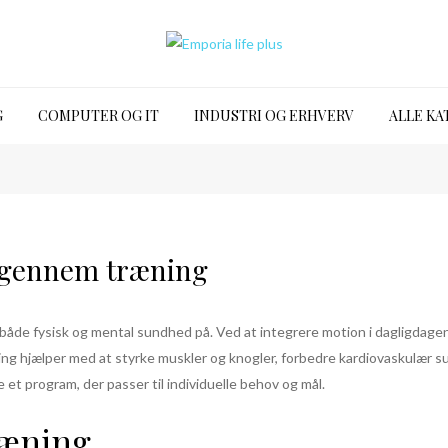
G
COMPUTER OG IT
INDUSTRI OG ERHVERV
ALLE KA
 gennem træning
både fysisk og mental sundhed på. Ved at integrere motion i dagligdage
ing hjælper med at styrke muskler og knogler, forbedre kardiovaskulær 
e et program, der passer til individuelle behov og mål.
ræning