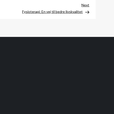
Next
Next
Post
Fysioterapi: En vej til bedre livskvalitet