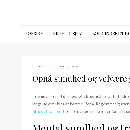
Skip
to
content
Emporia life plus
FORSIDE
BILER OG SJOV
BOLIGINDRETNIN
by:
Admin
Opnå sundhed og velvære
Træning er en af de mest effektive måder at forbedre 
langt ud over blot at komme i form. Regelmæssig træn
fitness i næstved
, er der mange muligheder for at find
Mental sundhed og t