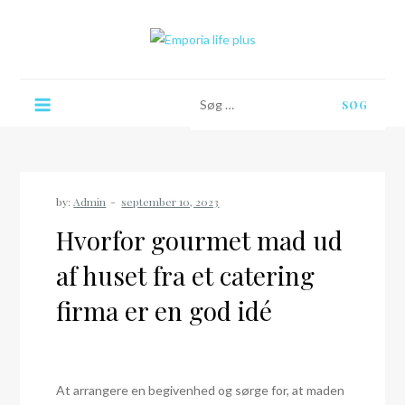
Skip
to
content
Emporia life plus
Søg
efter:
by:
Admin
Hvorfor gourmet mad ud
af huset fra et catering
firma er en god idé
At arrangere en begivenhed og sørge for, at maden