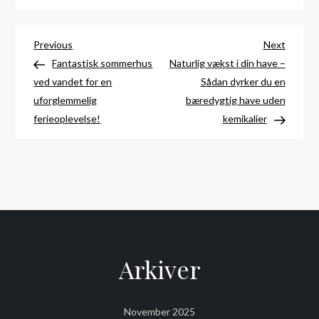
Indlægsnavigation
Previous
Next
Previous
Next
Post
Post
Fantastisk sommerhus
Naturlig vækst i din have –
ved vandet for en
Sådan dyrker du en
uforglemmelig
bæredygtig have uden
ferieoplevelse!
kemikalier
Arkiver
November 2025