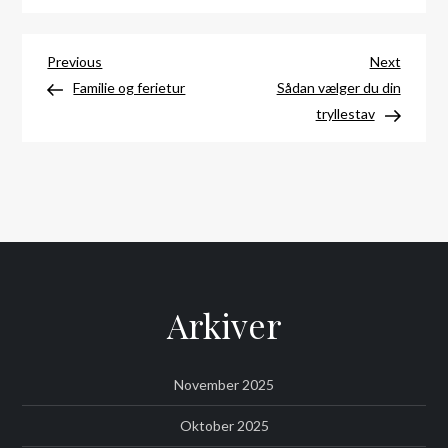
Indlægsnavigation
Previous
Next
Previous
Next
Post
Post
Familie og ferietur
Sådan vælger du din
tryllestav
Arkiver
November 2025
Oktober 2025