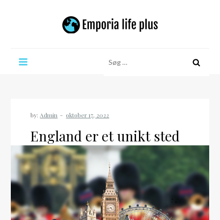
Skip
to
content
Emporia life plus
Søg
efter:
by:
Admin
England er et unikt sted