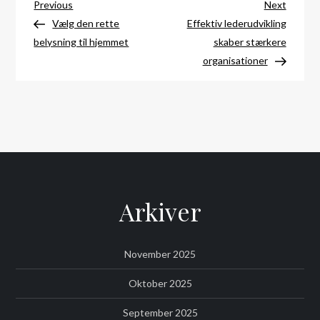
Indlægsnavigation
Previous
Next
Previous
Next
Post
Post
Vælg den rette
Effektiv lederudvikling
belysning til hjemmet
skaber stærkere
organisationer
Arkiver
November 2025
Oktober 2025
September 2025