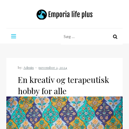
Skip
to
content
Emporia life plus
Søg
efter:
by:
Admin
En kreativ og terapeutisk
hobby for alle