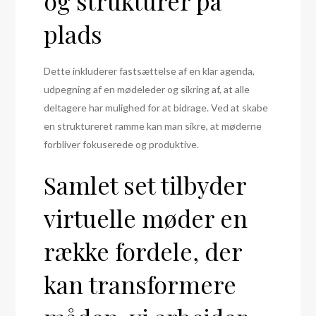
og strukturer på
plads
Dette inkluderer fastsættelse af en klar agenda,
udpegning af en mødeleder og sikring af, at alle
deltagere har mulighed for at bidrage. Ved at skabe
en struktureret ramme kan man sikre, at møderne
forbliver fokuserede og produktive.
Samlet set tilbyder
virtuelle møder en
række fordele, der
kan transformere