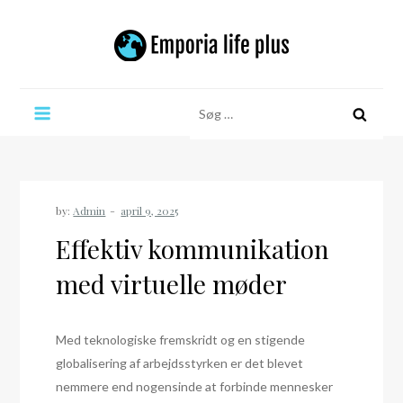
Skip
to
content
Emporia life plus
Søg
efter:
by:
Admin
Effektiv kommunikation
med virtuelle møder
Med teknologiske fremskridt og en stigende
globalisering af arbejdsstyrken er det blevet
nemmere end nogensinde at forbinde mennesker