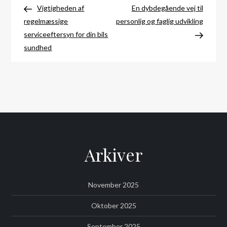
Post
Post
Vigtigheden af
En dybdegående vej til
regelmæssige
personlig og faglig udvikling
serviceeftersyn for din bils
sundhed
Arkiver
November 2025
Oktober 2025
September 2025