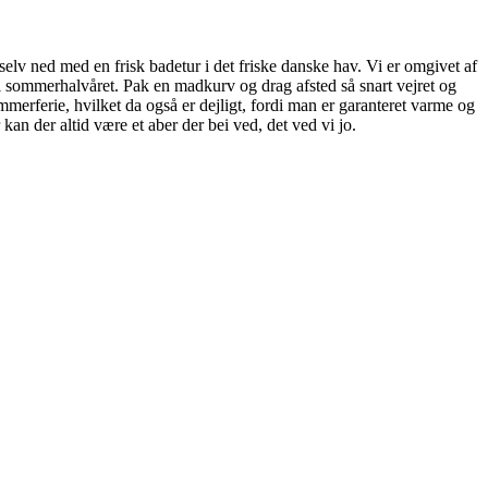
elv ned med en frisk badetur i det friske danske hav. Vi er omgivet af
r i sommerhalvåret. Pak en madkurv og drag afsted så snart vejret og
mmerferie, hvilket da også er dejligt, fordi man er garanteret varme og
kan der altid være et aber der bei ved, det ved vi jo.