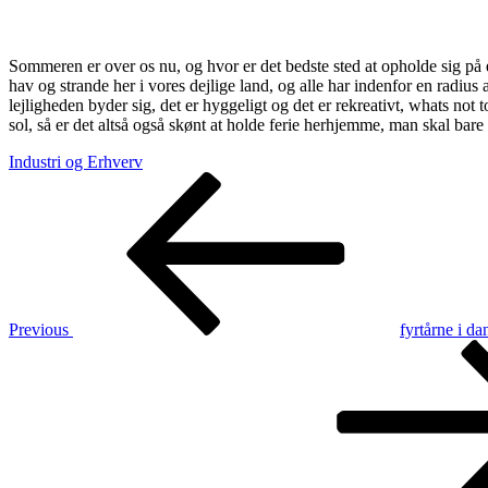
Sommeren er over os nu, og hvor er det bedste sted at opholde sig på 
hav og strande her i vores dejlige land, og alle har indenfor en radius
lejligheden byder sig, det er hyggeligt og det er rekreativt, whats not
sol, så er det altså også skønt at holde ferie herhjemme, man skal bare 
Industri og Erhverv
Indlægsnavigation
Previous
Post
Previous
fyrtårne i d
Next
Post