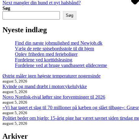
Next
mangler din hund et nyt halsbånd?
Søg
Søg
Nyeste indlæg
Find din næste jobmulighed med Newjob.dk
Vælg de rette spisebordsstole til dit hjem
Oplev friheden med ferieboliger
Fordelene ved korttidsleasing
Fordelene ved at bruge vandbaseret glidecreme
Østrig måler igen højeste temperaturer nogensinde
august 5, 2026
Kvinde og mand dræbt i motorcykelulykke
august 5, 2026
Novo Nordisk-rival løfter sine forventninger til 2026
august 5, 2026
»Vi har taget et slag til 70 millioner på kæben og slået tilbage«: Græ
august 5, 2026
Politiet beder om hjælp: 15-årig pige har været savnet siden tirsdag 
august 5, 2026
Arkiver