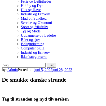
Ferie og Lejligheder
Hobby og Dyr
Hus og Have
Industri og Erhverv
Mad og Sundhed
Service og Økonomi
Sport og friluftsliv
Tøj og Mode
Uddannelse og Ledelse
Biler og sjov
Boligindretning
Computer og IT
Industri og Erhverv
Ikke kategoriseret
Søg
efter:
by:
Admin
Posted on:
juni 5, 2022
juni 28, 2022
De smukke danske strande
Tag til stranden og nyd tilværelsen