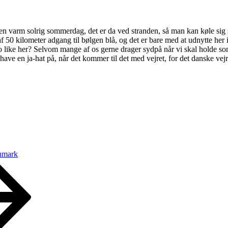
en varm solrig sommerdag, det er da ved stranden, så man kan køle sig s
 af 50 kilometer adgang til bølgen blå, og det er bare med at udnytte he
 to like her? Selvom mange af os gerne drager sydpå når vi skal holde so
have en ja-hat på, når det kommer til det med vejret, for det danske vejr 
anmark