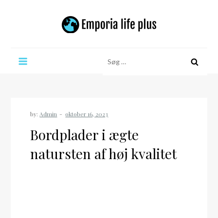
Skip
to
content
Emporia life plus
Søg
efter:
by:
Admin
Bordplader i ægte
natursten af høj kvalitet