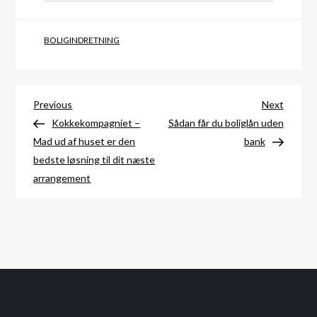
BOLIGINDRETNING
Indlægsnavigation
Previous
Next
Previous
Next
Post
Post
Kokkekompagniet –
Sådan får du boliglån uden
Mad ud af huset er den
bank
bedste løsning til dit næste
arrangement