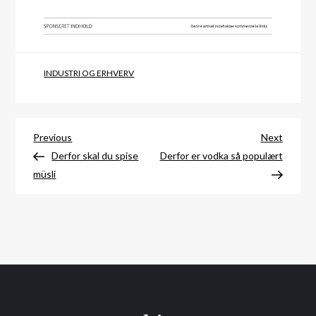
INDUSTRI OG ERHVERV
Indlægsnavigation
Previous
Next
Previous
Next
Post
Post
Derfor skal du spise
Derfor er vodka så populært
müsli