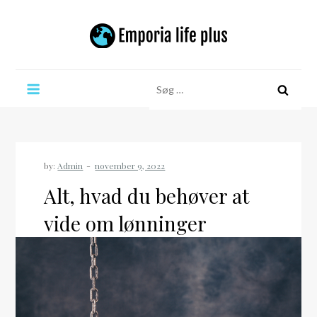
Skip
to
content
Emporia life plus
Søg
efter:
by:
Admin
Alt, hvad du behøver at
vide om lønninger