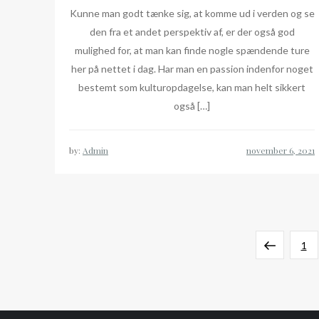
Kunne man godt tænke sig, at komme ud i verden og se
den fra et andet perspektiv af, er der også god
mulighed for, at man kan finde nogle spændende ture
her på nettet i dag. Har man en passion indenfor noget
bestemt som kulturopdagelse, kan man helt sikkert
også […]
by:
Admin
Indlægsinddeling
Previous
Pag
1
page